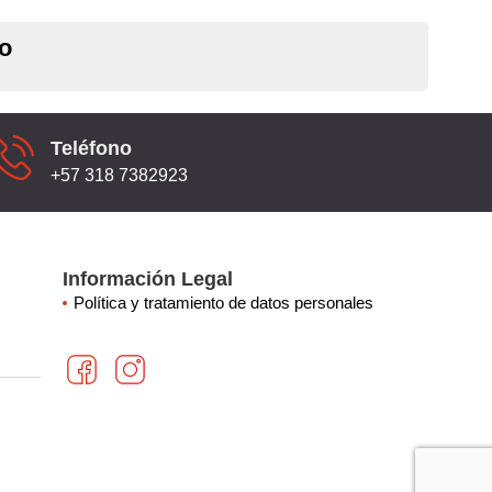
jo
Teléfono
+57 318 7382923
Información Legal
Política y tratamiento de datos personales
F
I
a
n
c
s
e
t
b
a
o
g