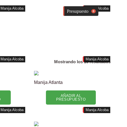
Manija Alcoba
Manija Alcoba
0
Manija Alcoba
Manija Alcoba
Mostrando los 10 resultados
Manija Atlanta
AÑADIR AL
O
PRESUPUESTO
Manija Alcoba
Manija Alcoba