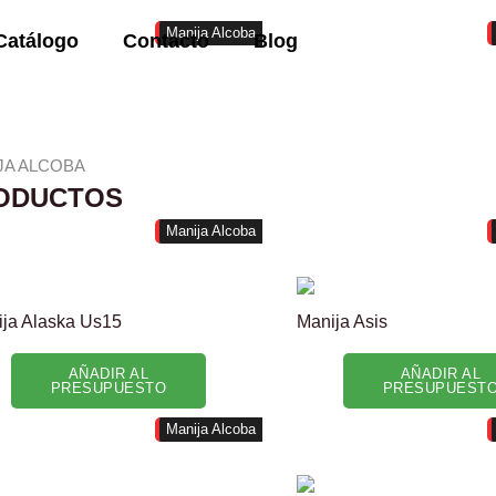
Manija Alcoba
Catálogo
Contacto
Blog
JA ALCOBA
ODUCTOS
Manija Alcoba
ja Alaska Us15
Manija Asis
AÑADIR AL
AÑADIR AL
PRESUPUESTO
PRESUPUEST
Manija Alcoba