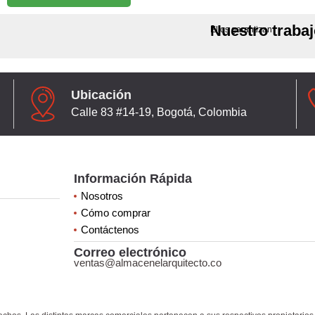
Nuestro traba
Ellos garantizan
Ubicación
Calle 83 #14-19, Bogotá, Colombia
Información Rápida
Nosotros
Cómo comprar
Contáctenos
Correo electrónico
ventas@almacenelarquitecto.co