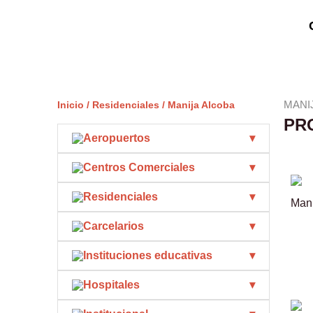
Ir
al
contenido
MANI
Inicio
Residenciales
/
/ Manija Alcoba
PR
Aeropuertos
Centros Comerciales
Residenciales
Mani
Carcelarios
Instituciones educativas
Hospitales