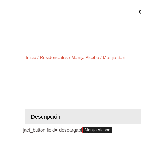
Ir
al
contenido
Inicio
Residenciales
Manija Alcoba
/
/
/ Manija Bari
Descripción
[acf_button field="descargables"]
Manija Alcoba