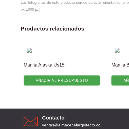
Las fotografías de este producto son de carácter orientativo, el 
px 1000 px).
Productos relacionados
Manija Alaska Us15
Manija 
AÑADIR AL PRESUPUESTO
AÑ
Contacto
ventas@almacenelarquitecto.co