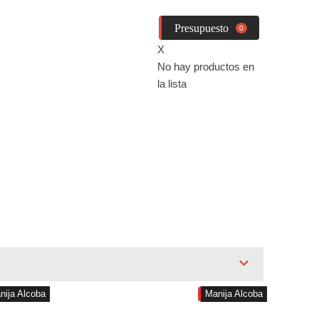
0
X
No hay productos en
la lista
nija Alcoba
Manija Alcoba