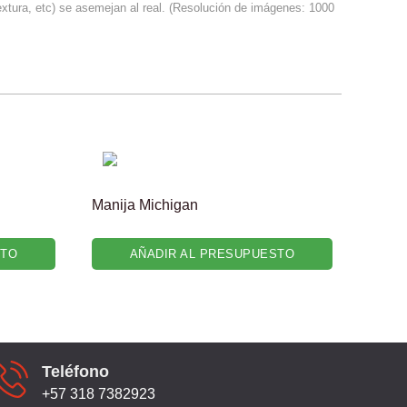
textura, etc) se asemejan al real. (Resolución de imágenes: 1000
Manija Michigan
STO
AÑADIR AL PRESUPUESTO
Teléfono
+57 318 7382923