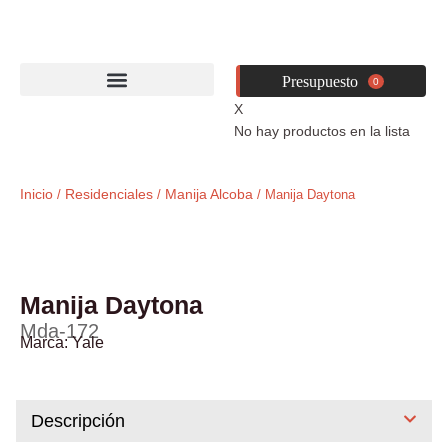
Ir
al
contenido
0
X
No hay productos en la lista
Inicio
Residenciales
Manija Alcoba
/
/
/ Manija Daytona
Manija Daytona
Mda-172
Marca:
Yale
Descripción