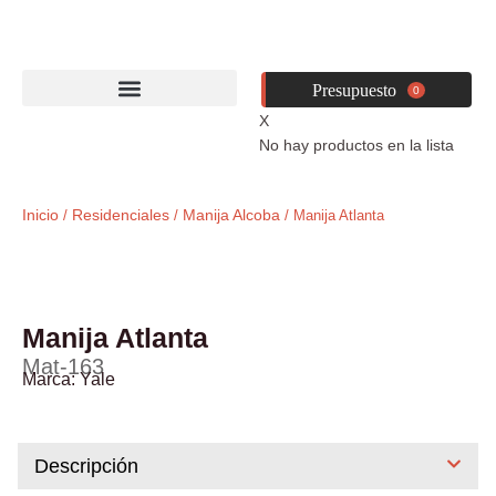
Ir
al
contenido
0
X
No hay productos en la lista
Inicio
Residenciales
Manija Alcoba
/
/
/ Manija Atlanta
Manija Atlanta
Mat-163
Marca:
Yale
Descripción