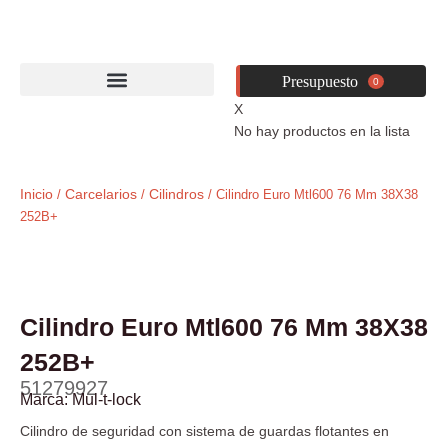
Ir
al
contenido
0
X
No hay productos en la lista
Inicio
Carcelarios
Cilindros
/
/
/ Cilindro Euro Mtl600 76 Mm 38X38
252B+
Cilindro Euro Mtl600 76 Mm 38X38
252B+
51279927
Marca:
Mul-t-lock
Cilindro de seguridad con sistema de guardas flotantes en