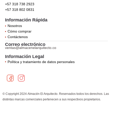
+57 318 738 2923
+57 318 802 0831
Información Rápida
Nosotros
Cómo comprar
Contáctenos
Correo electrónico
ventas@almacenelarquitecto.co
Información Legal
Política y tratamiento de datos personales
F
I
a
n
c
s
e
t
© Copyright 2024 Almacén El Arquitecto. Reservados todos los derechos. Las
b
a
distintas marcas comerciales pertenecen a sus respectivos propietarios.
o
g
×
¿Cómo puedo ayudarte?
o
r