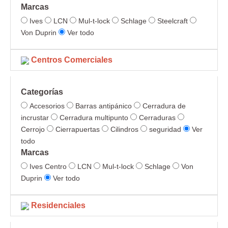
Marcas
Ives
LCN
Mul-t-lock
Schlage
Steelcraft
Von Duprin
Ver todo
Centros Comerciales
Categorías
Accesorios
Barras antipánico
Cerradura de
incrustar
Cerradura multipunto
Cerraduras
Cerrojo
Cierrapuertas
Cilindros
seguridad
Ver
todo
Marcas
Ives Centro
LCN
Mul-t-lock
Schlage
Von
Duprin
Ver todo
Residenciales