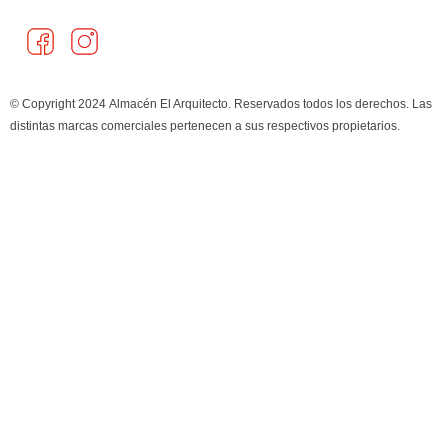
a
n
c
s
e
t
© Copyright 2024 Almacén El Arquitecto. Reservados todos los derechos. Las
b
a
distintas marcas comerciales pertenecen a sus respectivos propietarios.
o
g
o
r
k
a
m