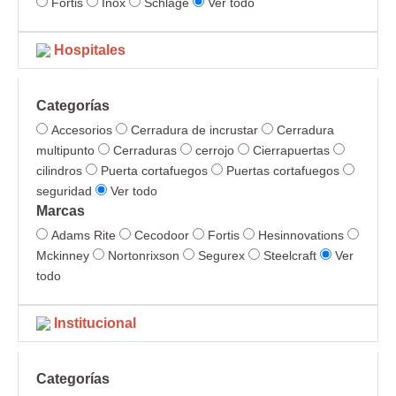
Fortis
Inox
Schlage
Ver todo
Hospitales
Categorías
Accesorios
Cerradura de incrustar
Cerradura
multipunto
Cerraduras
cerrojo
Cierrapuertas
cilindros
Puerta cortafuegos
Puertas cortafuegos
seguridad
Ver todo
Marcas
Adams Rite
Cecodoor
Fortis
Hesinnovations
Mckinney
Nortonrixson
Segurex
Steelcraft
Ver
todo
Institucional
Categorías