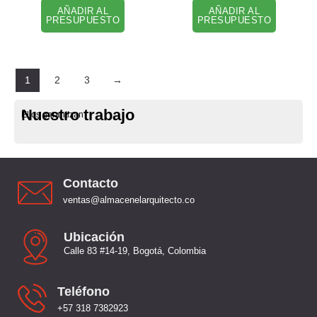
AÑADIR AL
AÑADIR AL
PRESUPUESTO
PRESUPUESTO
1
2
3
→
Nuestro trabajo
Ellos garantizan
Contacto
ventas@almacenelarquitecto.co
Ubicación
Calle 83 #14-19, Bogotá, Colombia
Teléfono
+57 318 7382923