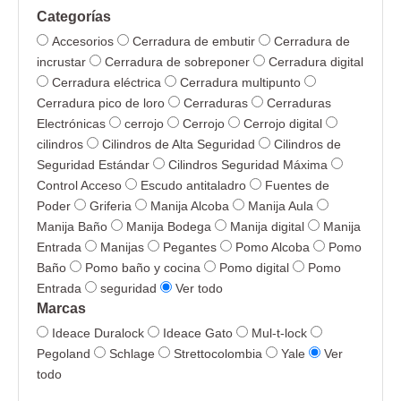
Categorías
Accesorios
Cerradura de embutir
Cerradura de
incrustar
Cerradura de sobreponer
Cerradura digital
Cerradura eléctrica
Cerradura multipunto
Cerradura pico de loro
Cerraduras
Cerraduras
Electrónicas
cerrojo
Cerrojo
Cerrojo digital
cilindros
Cilindros de Alta Seguridad
Cilindros de
Seguridad Estándar
Cilindros Seguridad Máxima
Control Acceso
Escudo antitaladro
Fuentes de
Poder
Griferia
Manija Alcoba
Manija Aula
Manija Baño
Manija Bodega
Manija digital
Manija
Entrada
Manijas
Pegantes
Pomo Alcoba
Pomo
Baño
Pomo baño y cocina
Pomo digital
Pomo
Entrada
seguridad
Ver todo
Marcas
Ideace Duralock
Ideace Gato
Mul-t-lock
Pegoland
Schlage
Strettocolombia
Yale
Ver
todo