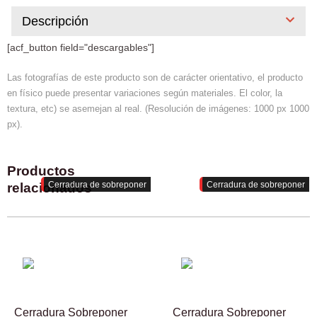
Descripción
[acf_button field="descargables"]
Las fotografías de este producto son de carácter orientativo, el producto
en físico puede presentar variaciones según materiales. El color, la
textura, etc) se asemejan al real. (Resolución de imágenes: 1000 px 1000
px).
Productos
Cerradura de sobreponer
Cerradura de sobreponer
relacionados
Cerradura Sobreponer
Cerradura Sobreponer