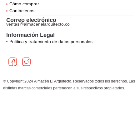
Cómo comprar
Contáctenos
Correo electrónico
ventas@almacenelarquitecto.co
Información Legal
Política y tratamiento de datos personales
F
I
a
n
c
s
e
t
© Copyright 2024 Almacén El Arquitecto. Reservados todos los derechos. Las
b
a
distintas marcas comerciales pertenecen a sus respectivos propietarios.
o
g
×
¿Cómo puedo ayudarte?
o
r
k
a
m