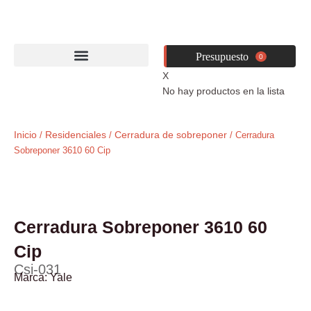
Ir
al
contenido
0
X
No hay productos en la lista
Inicio
Residenciales
Cerradura de sobreponer
/
/
/ Cerradura
Sobreponer 3610 60 Cip
Cerradura Sobreponer 3610 60
Cip
Csi-031
Marca:
Yale