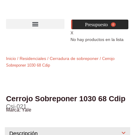
Ir
al
contenido
0
X
No hay productos en la lista
Inicio
Residenciales
Cerradura de sobreponer
/
/
/ Cerrojo
Sobreponer 1030 68 Cdip
Cerrojo Sobreponer 1030 68 Cdip
Csi-021
Marca:
Yale
Descripción