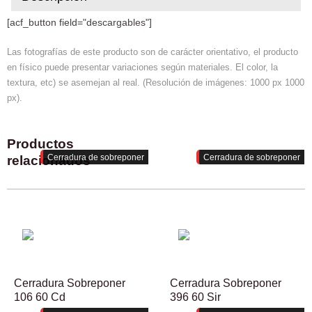
[acf_button field="descargables"]
Las fotografías de este producto son de carácter orientativo, el producto
en físico puede presentar variaciones según materiales. El color, la
textura, etc) se asemejan al real. (Resolución de imágenes: 1000 px 1000
px).
Productos
Cerradura de sobreponer
Cerradura de sobreponer
relacionados
Cerradura Sobreponer
Cerradura Sobreponer
106 60 Cd
396 60 Sir