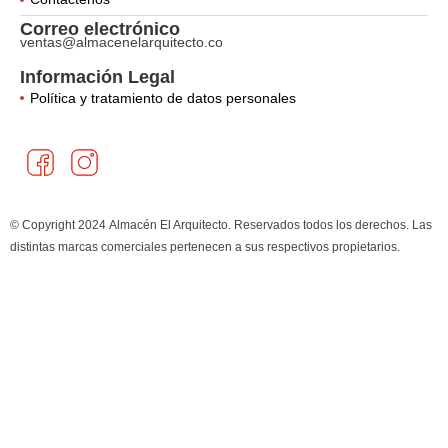
Correo electrónico
ventas@almacenelarquitecto.co
Información Legal
Política y tratamiento de datos personales
F
I
a
n
c
s
e
t
© Copyright 2024 Almacén El Arquitecto. Reservados todos los derechos. Las
b
a
distintas marcas comerciales pertenecen a sus respectivos propietarios.
o
g
×
¿Cómo puedo ayudarte?
o
r
k
a
m