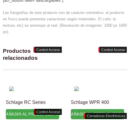
[acf_button field="descargables"]
Las fotografías de este producto son de carácter orientativo, el producto
en físico puede presentar variaciones según materiales. El color, la
textura, etc) se asemejan al real. (Resolución de imágenes: 1000 px 1000
px).
Productos
Control Acceso
Control Acceso
relacionados
Schlage RC Series
Schlage WPR 400
Control Acceso
AÑADIR AL PRESUPUESTO
AÑADIR AL PRESUPUESTO
Cerraduras Electrónicas