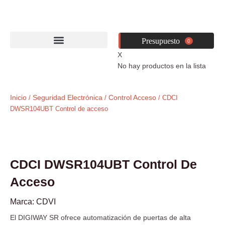
Ir
al
contenido
0
X
No hay productos en la lista
Inicio
Seguridad Electrónica
Control Acceso
/
/
/ CDCI
DWSR104UBT Control de acceso
CDCI DWSR104UBT Control De
Acceso
DWSR104UBT
Marca:
CDVI
El DIGIWAY SR ofrece automatización de puertas de alta