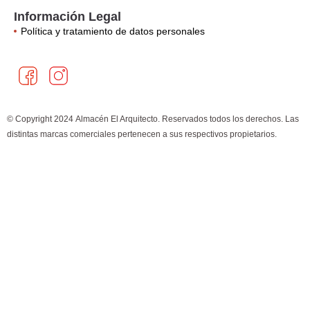
Información Legal
Política y tratamiento de datos personales
F
I
a
n
c
s
e
t
© Copyright 2024 Almacén El Arquitecto. Reservados todos los derechos. Las
b
a
distintas marcas comerciales pertenecen a sus respectivos propietarios.
o
g
o
r
k
a
m