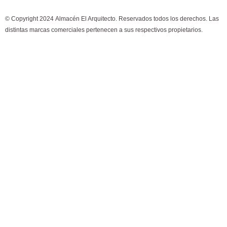
e
t
© Copyright 2024 Almacén El Arquitecto. Reservados todos los derechos. Las
b
a
distintas marcas comerciales pertenecen a sus respectivos propietarios.
o
g
×
¿Cómo puedo ayudarte?
o
r
k
a
m