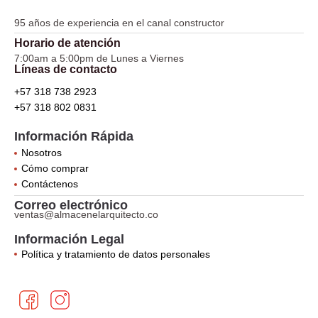
95 años de experiencia en el canal constructor
Horario de atención
7:00am a 5:00pm de Lunes a Viernes
Líneas de contacto
+57 318 738 2923
+57 318 802 0831
Información Rápida
Nosotros
Cómo comprar
Contáctenos
Correo electrónico
ventas@almacenelarquitecto.co
Información Legal
Política y tratamiento de datos personales
F
I
a
n
c
s