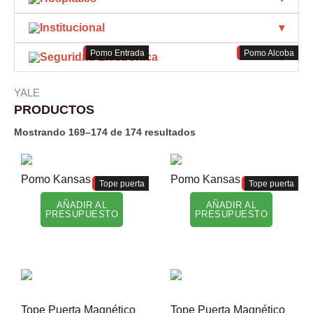
Institucional
Pomo Entrada
Pomo Alcoba
Seguridad Electrónica
YALE
PRODUCTOS
Mostrando 169–174 de 174 resultados
Pomo Kansas
Pomo Kansas
Tope puerta
Tope puerta
AÑADIR AL
AÑADIR AL
PRESUPUESTO
PRESUPUESTO
Tope Puerta Magnético
Tope Puerta Magnético