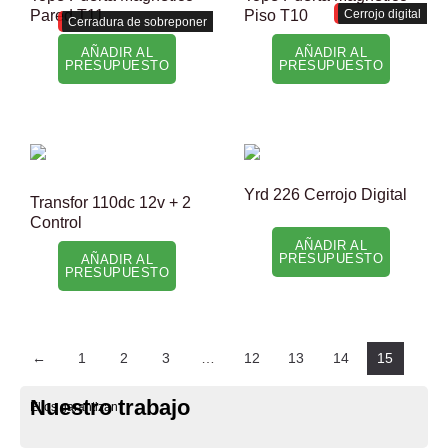
Pared T11
Piso T10
Cerrojo digital
Cerradura de sobreponer
AÑADIR AL
AÑADIR AL
PRESUPUESTO
PRESUPUESTO
Yrd 226 Cerrojo Digital
Transfor 110dc 12v + 2
Control
AÑADIR AL
PRESUPUESTO
AÑADIR AL
PRESUPUESTO
←
1
2
3
…
12
13
14
15
Nuestro trabajo
Ellos garantizan