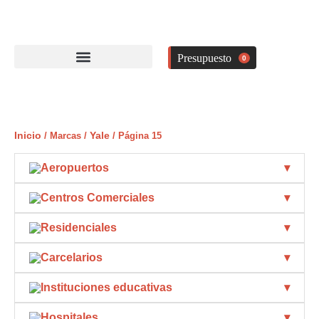
Ir
al
contenido
0
Inicio
Yale
/ Marcas /
/ Página 15
Aeropuertos
Centros Comerciales
Residenciales
Carcelarios
Instituciones educativas
Hospitales