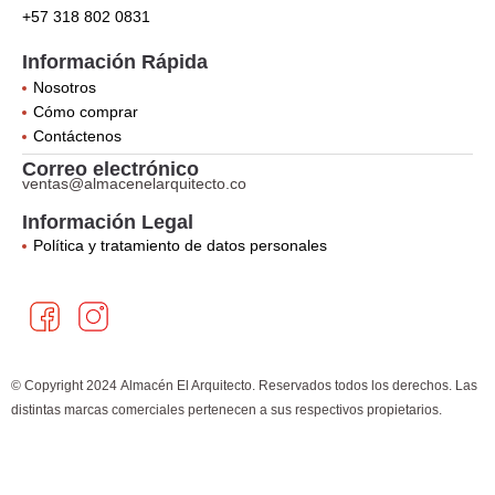
+57 318 802 0831
Información Rápida
Nosotros
Cómo comprar
Contáctenos
Correo electrónico
ventas@almacenelarquitecto.co
Información Legal
Política y tratamiento de datos personales
F
I
a
n
c
s
e
t
© Copyright 2024 Almacén El Arquitecto. Reservados todos los derechos. Las
b
a
distintas marcas comerciales pertenecen a sus respectivos propietarios.
o
g
×
¿Cómo puedo ayudarte?
o
r
k
a