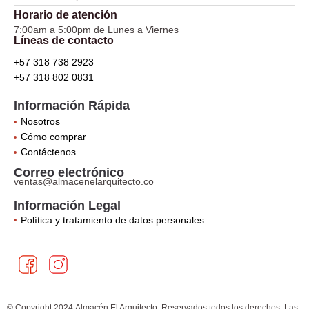
Horario de atención
7:00am a 5:00pm de Lunes a Viernes
Líneas de contacto
+57 318 738 2923
+57 318 802 0831
Información Rápida
Nosotros
Cómo comprar
Contáctenos
Correo electrónico
ventas@almacenelarquitecto.co
Información Legal
Política y tratamiento de datos personales
F
I
a
n
c
s
e
t
© Copyright 2024 Almacén El Arquitecto. Reservados todos los derechos. Las