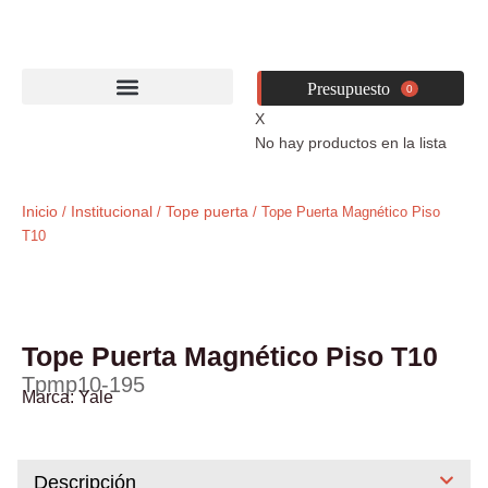
Ir
al
contenido
0
X
No hay productos en la lista
Inicio
Institucional
Tope puerta
/
/
/ Tope Puerta Magnético Piso
T10
Tope Puerta Magnético Piso T10
Tpmp10-195
Marca:
Yale
Descripción