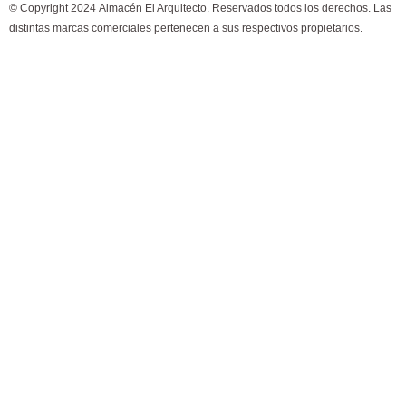
© Copyright 2024 Almacén El Arquitecto. Reservados todos los derechos. Las
b
a
distintas marcas comerciales pertenecen a sus respectivos propietarios.
o
g
×
¿Cómo puedo ayudarte?
o
r
k
a
m