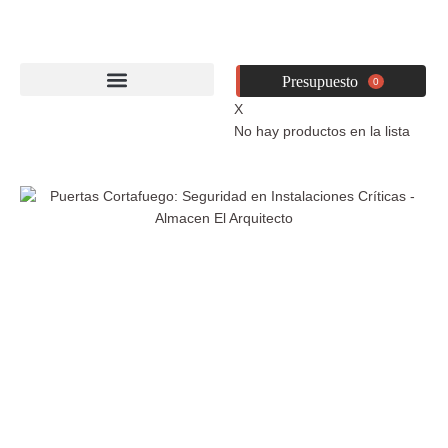
Ir
al
contenido
0
X
No hay productos en la lista