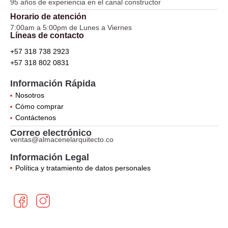
95 años de experiencia en el canal constructor
Horario de atención
7:00am a 5:00pm de Lunes a Viernes
Líneas de contacto
+57 318 738 2923
+57 318 802 0831
Información Rápida
Nosotros
Cómo comprar
Contáctenos
Correo electrónico
ventas@almacenelarquitecto.co
Información Legal
Política y tratamiento de datos personales
F
I
a
n
c
s
e
t