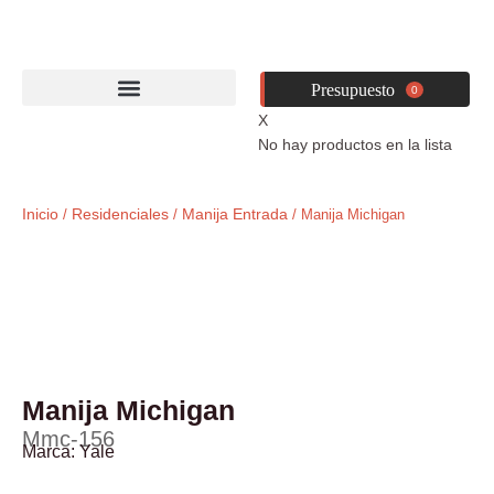
Ir
al
contenido
0
X
No hay productos en la lista
Inicio
Residenciales
Manija Entrada
/
/
/ Manija Michigan
Manija Michigan
Mmc-156
Marca:
Yale