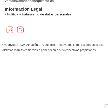
ventas@almacenelarquitecto.co
Información Legal
Política y tratamiento de datos personales
F
I
a
n
c
s
e
t
© Copyright 2024 Almacén El Arquitecto. Reservados todos los derechos. Las
b
a
distintas marcas comerciales pertenecen a sus respectivos propietarios.
o
g
×
¿Cómo puedo ayudarte?
o
r
k
a
m