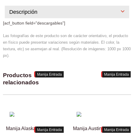
Descripción
[acf_button field="descargables"]
Las fotografías de este producto son de carácter orientativo, el producto
en físico puede presentar variaciones según materiales. El color, la
textura, etc) se asemejan al real. (Resolución de imágenes: 1000 px 1000
px).
Productos
Manija Entrada
Manija Entrada
relacionados
Manija Alaska Us15
Manija Austin
Manija Entrada
Manija Entrada