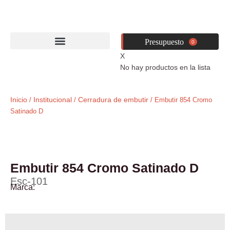
Ir
al
contenido
0
X
No hay productos en la lista
Inicio
Institucional
Cerradura de embutir
/
/
/ Embutir 854 Cromo
Satinado D
Embutir 854 Cromo Satinado D
Esc-101
Marca:
Yale