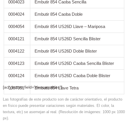
0004023
Embutir 854 Caoba Sencilla
0004024
Embutir 854 Caoba Doble
0004054
Embutir 854 US26D Llave – Mariposa
0004121
Embutir 854 US26D Sencilla Blister
0004122
Embutir 854 US26D Doble Blister
0004123
Embutir 854 US26D Caoba Sencilla Blister
0004124
Embutir 854 US26D Caoba Doble Blister
[acf_button field="descargables"]
0007051
Embutir 854 Llave Tetra
Las fotografías de este producto son de carácter orientativo, el producto
en físico puede presentar variaciones según materiales. El color, la
textura, etc) se asemejan al real. (Resolución de imágenes: 1000 px 1000
px).