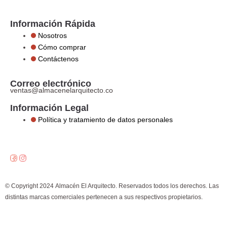
Información Rápida
Nosotros
Cómo comprar
Contáctenos
Correo electrónico
ventas@almacenelarquitecto.co
Información Legal
Política y tratamiento de datos personales
F
I
a
n
c
s
e
t
b
a
o
g
o
r
© Copyright 2024 Almacén El Arquitecto. Reservados todos los derechos. Las
k
a
m
distintas marcas comerciales pertenecen a sus respectivos propietarios.
×
¿Cómo puedo ayudarte?