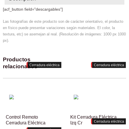
[acf_button field="descargables"]
Las fotografías de este producto son de carácter orientativo, el producto
en físico puede presentar variaciones según materiales. El color, la
textura, etc) se asemejan al real. (Resolución de imágenes: 1000 px 1000
px).
Productos
Cerradura eléctrica
Cerradura eléctrica
relacionados
Control Remoto
Kit Cerradura Eléctrica
Cerradura eléctrica
Cerradura Eléctrica
Izq Cr