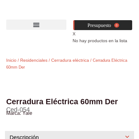
Ir
al
contenido
0
X
No hay productos en la lista
Inicio
Residenciales
Cerradura eléctrica
/
/
/ Cerradura Eléctrica
60mm Der
Cerradura Eléctrica 60mm Der
Ced-054
Marca:
Yale
Descripción