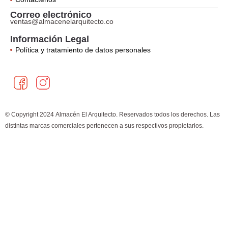
Correo electrónico
ventas@almacenelarquitecto.co
Información Legal
Política y tratamiento de datos personales
F
I
a
n
c
s
e
t
© Copyright 2024 Almacén El Arquitecto. Reservados todos los derechos. Las
b
a
distintas marcas comerciales pertenecen a sus respectivos propietarios.
o
g
×
¿Cómo puedo ayudarte?
o
r
k
a
m