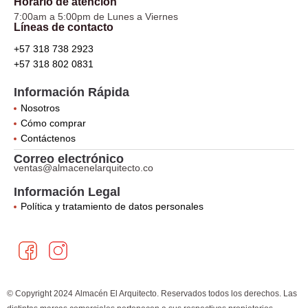
Horario de atención
7:00am a 5:00pm de Lunes a Viernes
Líneas de contacto
+57 318 738 2923
+57 318 802 0831
Información Rápida
Nosotros
Cómo comprar
Contáctenos
Correo electrónico
ventas@almacenelarquitecto.co
Información Legal
Política y tratamiento de datos personales
F
I
a
n
c
s
e
t
© Copyright 2024 Almacén El Arquitecto. Reservados todos los derechos. Las
b
a