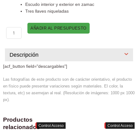
Escudo interior y exterior en zamac
Tres llaves niqueladas
Cerradura
AÑADIR AL PRESUPUESTO
de
Pico
de
loro
Descripción
793
cantidad
[acf_button field="descargables"]
Las fotografías de este producto son de carácter orientativo, el producto
en físico puede presentar variaciones según materiales. El color, la
textura, etc) se asemejan al real. (Resolución de imágenes: 1000 px 1000
px).
Productos
Control Acceso
Control Acceso
relacionados