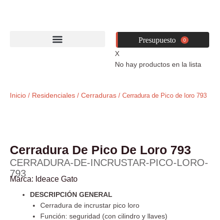
Ir
al
contenido
0
X
No hay productos en la lista
Inicio
Residenciales
Cerraduras
/
/
/ Cerradura de Pico de loro 793
Cerradura De Pico De Loro 793
CERRADURA-DE-INCRUSTAR-PICO-LORO-
793
Marca:
Ideace Gato
DESCRIPCIÓN GENERAL
Cerradura de incrustar pico loro
Función: seguridad (con cilindro y llaves)