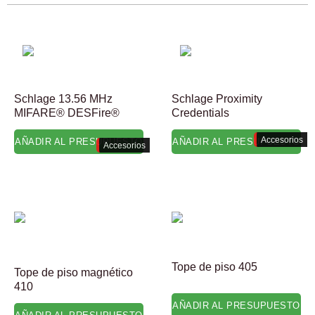
Schlage 13.56 MHz
Schlage Proximity
MIFARE® DESFire®
Credentials
Accesorios
AÑADIR AL PRESUPUESTO
AÑADIR AL PRESUPUESTO
Accesorios
Tope de piso 405
Tope de piso magnético
410
AÑADIR AL PRESUPUESTO