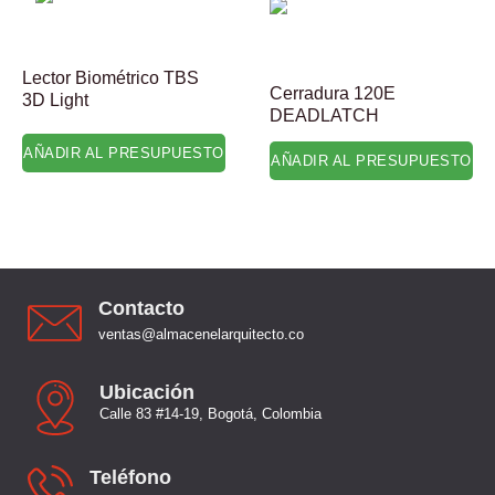
Lector Biométrico TBS
Cerradura 120E
3D Light
DEADLATCH
AÑADIR AL PRESUPUESTO
AÑADIR AL PRESUPUESTO
Contacto
ventas@almacenelarquitecto.co
Ubicación
Calle 83 #14-19, Bogotá, Colombia
Teléfono