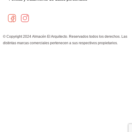
F
I
a
n
c
s
e
t
© Copyright 2024 Almacén El Arquitecto. Reservados todos los derechos. Las
b
a
distintas marcas comerciales pertenecen a sus respectivos propietarios.
o
g
×
¿Cómo puedo ayudarte?
o
r
k
a
m